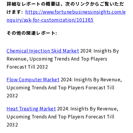
詳細なレポートの概要は、次のリンクからご覧いただ
けます:
https://www.fortunebusinessinsights.com/e
nquiry/ask-for-customization/101385
その他の関連レポート:
Chemical Injection Skid Market
2024: Insights By
Revenue, Upcoming Trends And Top Players
Forecast Till 2032
Flow Computer Market
2024: Insights By Revenue,
Upcoming Trends And Top Players Forecast Till
2032
Heat Treating Market
2024: Insights By Revenue,
Upcoming Trends And Top Players Forecast Till
2032